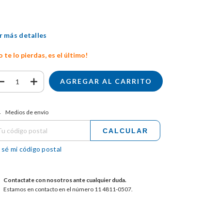
r más detalles
 te lo pierdas, es el último!
tregas para el CP:
CAMBIAR CP
Medios de envío
CALCULAR
 sé mi código postal
Contactate con nosotros ante cualquier duda.
Estamos en contacto en el número 11 4811-0507.