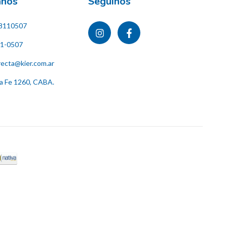
ános
Seguinos
8110507
11-0507
recta@kier.com.ar
ta Fe 1260, CABA.