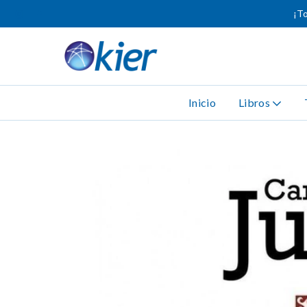
¡To
Inicio
Libros