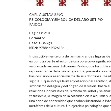
CARL GUSTAV JUNG
PSICOLOGIA Y SIMBOLICA DEL ARQ UETIPO
PAIDÓS
Páginas:
210
Formato:
Peso:
0.36 kgs.
ISBN:
9788449326134
Indiscutiblemente una de las más grandes figuras de 
es por otra parte el autor de una obra cuyo signific
valore cada vez más. Ediciones Paidós, que ha public
representante de la psicología suiza, presenta uno d
básicos, sino la esencia misma de sus doctrinas. Desde
siglo XII -que incluye la interpretación del sacrificio,
simbolismo del agua y del origen de la visión- hasta el
relaciones individuales del símbolo del árbol y se ana
tetrasomía, la imagen de la totalidad en la alquimia y l
una serie de contenidos que acaban ilustrando la inte
metáforas de la cultura. Un ejercicio psicológico que 