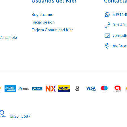
Usuarios del Kier
Contact
Registrarme
549114
Iniciar sesión
011 48
Tarjeta Comunidad Kier
ventadi
y/o cambio
Av. San