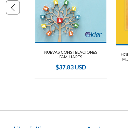
NUEVAS CONSTELACIONES
HO
 TODAS LAS
FAMILIARES
MU
$37.83 USD
SD