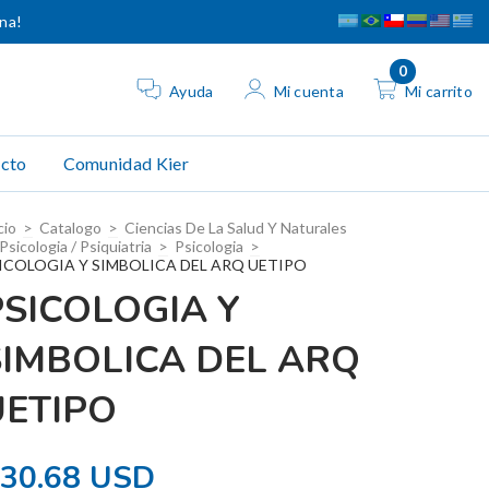
ina!
0
Ayuda
Mi cuenta
Mi carrito
cto
Comunidad Kier
cio
>
Catalogo
>
Ciencias De La Salud Y Naturales
Psicologia / Psiquiatria
>
Psicologia
>
ICOLOGIA Y SIMBOLICA DEL ARQ UETIPO
PSICOLOGIA Y
SIMBOLICA DEL ARQ
UETIPO
30.68 USD