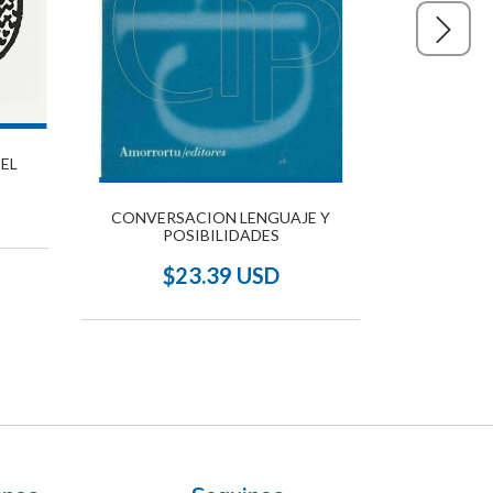
 EL
CONVERSACION LENGUAJE Y
CASCARON 
POSIBILIDADES
Y
$23.39 USD
$