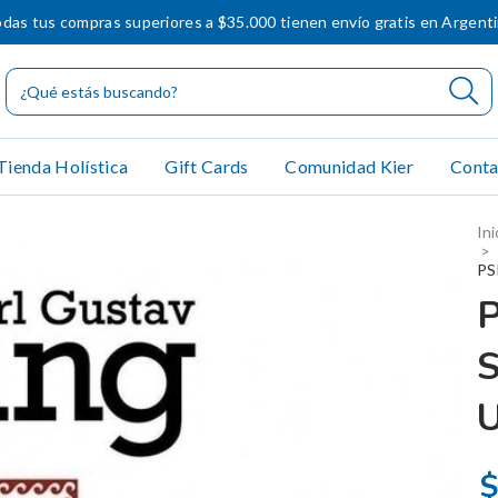
das tus compras superiores a $35.000 tienen envío gratis en Argent
Tienda Holística
Gift Cards
Comunidad Kier
Conta
Ini
>
PS
$