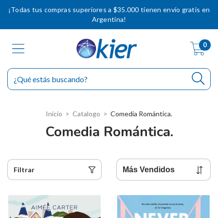
¡Todas tus compras superiores a $35.000 tienen envío gratis en
Argentina!
0
Inicio
>
Catalogo
>
Comedia Romántica.
Comedia Romántica.
Filtrar