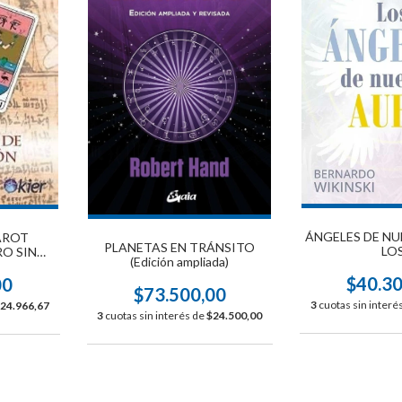
ÁNGELES DE NU
AROT
PLANETAS EN TRÁNSITO
LO
RO SIN
(Edición ampliada)
$40.3
00
$73.500,00
3
cuotas sin interé
24.966,67
3
cuotas sin interés de
$24.500,00