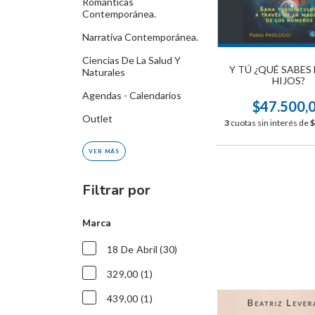
Románticas
Contemporánea.
Narrativa Contemporánea.
Ciencias De La Salud Y
Y TÚ ¿QUÉ SABES
Naturales
HIJOS?
Agendas - Calendarios
$47.500,
Outlet
3
cuotas sin interés de
$
VER MÁS
Filtrar por
Marca
18 De Abril (30)
329,00 (1)
439,00 (1)