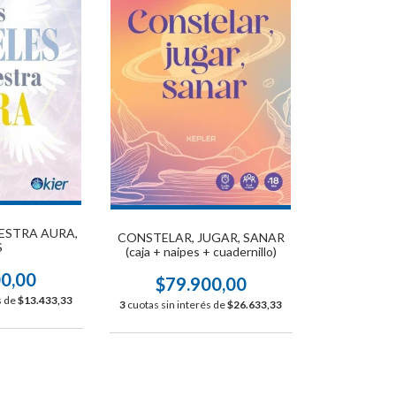
ESTRA AURA,
CONSTELAR, JUGAR, SANAR
S
(caja + naipes + cuadernillo)
00,00
$79.900,00
s de
$13.433,33
3
cuotas sin interés de
$26.633,33