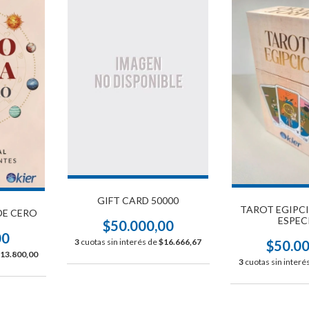
GIFT CARD 50000
TAROT EGIPCI
DE CERO
ESPEC
$50.000,00
00
3
cuotas sin interés de
$16.666,67
$50.0
13.800,00
3
cuotas sin interé