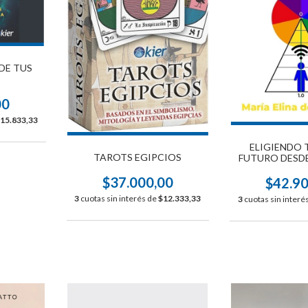
 DE TUS
00
15.833,33
ELIGIENDO 
TAROTS EGIPCIOS
FUTURO DESDE
EDICIÓN A
$37.000,00
$42.9
3
cuotas sin interés de
$12.333,33
3
cuotas sin interé