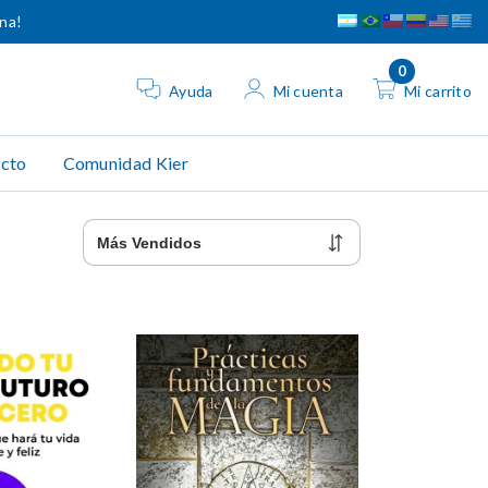
ina!
0
Ayuda
Mi cuenta
Mi carrito
cto
Comunidad Kier