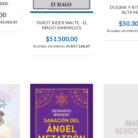
0000
DOGMA Y RIT
ALTA M
00
33.333,33
$50.3
TAROT RIDER WAITE - EL
MAGO (AMARILLO)
3
cuotas sin interé
$51.500,00
3
cuotas sin interés de
$17.166,67