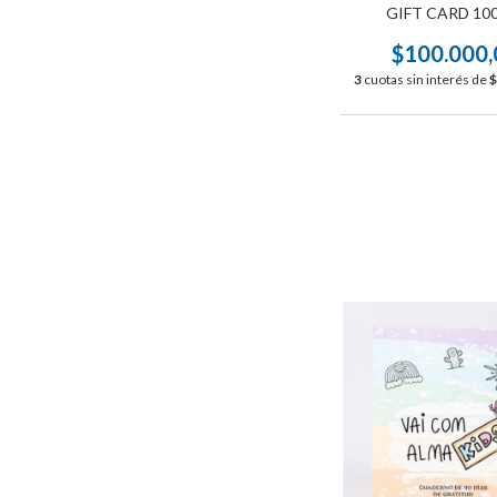
GIFT CARD 10
$100.000,
3
cuotas sin interés de
$