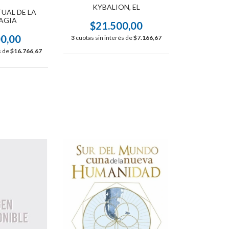
KYBALION, EL
UAL DE LA
AGIA
$21.500,00
00,00
3
cuotas sin interés de
$7.166,67
s de
$16.766,67