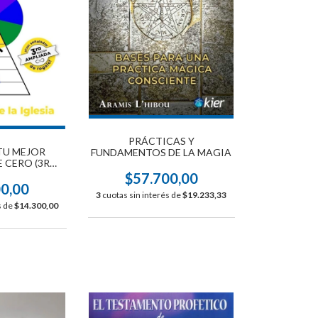
PRÁCTICAS Y
TU MEJOR
FUNDAMENTOS DE LA MAGIA
 CERO (3RA
MPLIADA)
$57.700,00
00,00
3
cuotas sin interés de
$19.233,33
s de
$14.300,00