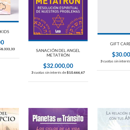
KIDS
00
GIFT CAR
$8.333,33
SANACIÓN DEL ANGEL
$30.0
METATRÓN
3
cuotas sin interé
$32.000,00
3
cuotas sin interés de
$10.666,67