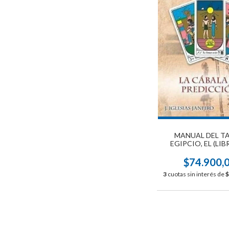
MANUAL DEL T
EGIPCIO, EL (LIB
CARTAS)
$74.900,
3
cuotas sin interés de
$