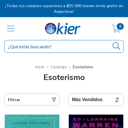
¡Todas tus compras superiores a $35.000 tienen envío gratis en
Argentina!
0
Inicio
>
Catalogo
>
Esoterismo
Esoterismo
Filtrar