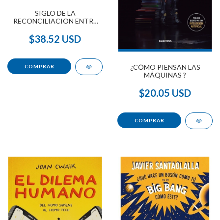
SIGLO DE LA
RECONCILIACION ENTRE
CIENCIA Y
ESPIRITUALIDAD , EL
$38.52 USD
¿CÓMO PIENSAN LAS
MÁQUINAS ?
$20.05 USD