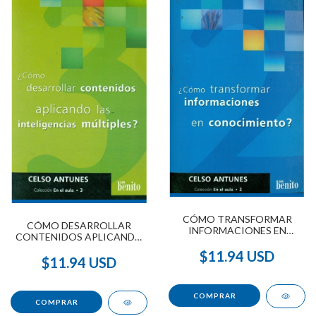
CÓMO TRANSFORMAR
CÓMO DESARROLLAR
INFORMACIONES EN
CONTENIDOS APLICANDO
CONOCIMIENTO
LAS INTELIGENCIAS
$11.94 USD
MÚLTIPLES
$11.94 USD