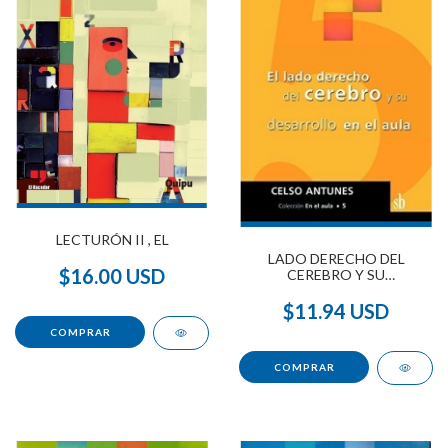
LECTURÓN II , EL
LADO DERECHO DEL
$16.00 USD
CEREBRO Y SU
DESARROLLO EN EL AULA,
EL
$11.94 USD