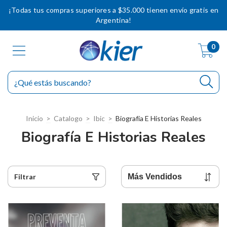
¡Todas tus compras superiores a $35.000 tienen envío gratis en
Argentina!
0
Inicio
>
Catalogo
>
Ibic
>
Biografía E Historias Reales
Biografía E Historias Reales
Filtrar