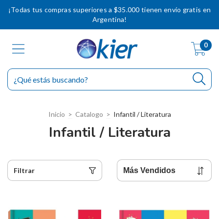
¡Todas tus compras superiores a $35.000 tienen envío gratis en
Argentina!
0
Inicio
>
Catalogo
>
Infantil / Literatura
Infantil / Literatura
Filtrar