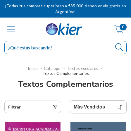
¡Todas tus compras superiores a $35.000 tienen envío gratis en
Argentina!
0
Inicio
>
Catalogo
>
Textos Escolares
>
Textos Complementarios
Textos Complementarios
Filtrar