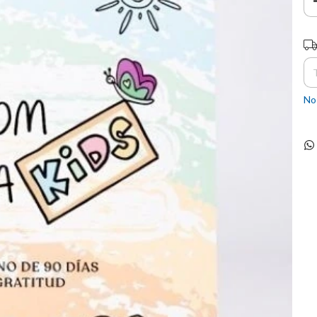
En
No