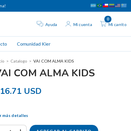
ina!
0
Ayuda
Mi cuenta
Mi carrito
cto
Comunidad Kier
cio
>
Catalogo
>
VAI COM ALMA KIDS
VAI COM ALMA KIDS
16.71 USD
r más detalles