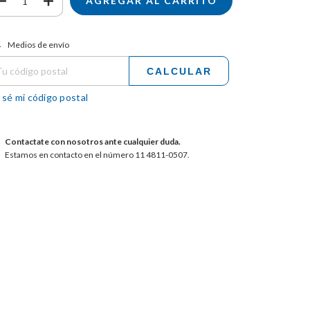
tregas para el CP:
CAMBIAR CP
Medios de envío
CALCULAR
 sé mi código postal
Contactate con nosotros ante cualquier duda.
Estamos en contacto en el número 11 4811-0507.