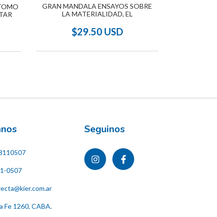
$
GRAN MANDALA ENSAYOS SOBRE
 TOMO
LA MATERIALIDAD, EL
RTAR
$29.50 USD
ános
Seguinos
8110507
11-0507
recta@kier.com.ar
ta Fe 1260, CABA.