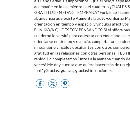
a 11 años edad. Es importante: Que el niño/a sepa lee
acompañe en los comienzos del cuaderno ¿CUÁ
GRATITUD EN EDAD TEMPRANA? Fortalece la conexión 
abundancia que existe Aumenta la auto-confianza Mej
orientación en tiempo y espacio, y vínculos afectivo
EL NIÑO/A QUE ESTOY PENSANDO? Si el niño/a pasa la
cuaderno le servirá para conectar con emociones como l
orientarse en tiempo y espacio, completar un cuaderno
niño/a tiene vínculos desafiantes con otros compañer
gratitud en las relaciones con otras personas. TES
rápido. Lo completamos juntos a la mañana cuando des
veces! Me doy cuenta que quiere hacer más de un ejer
fan!" ¡Gracias, gracias, gracias! intenciones.