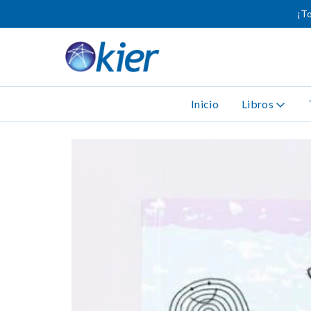
¡To
Inicio
Libros