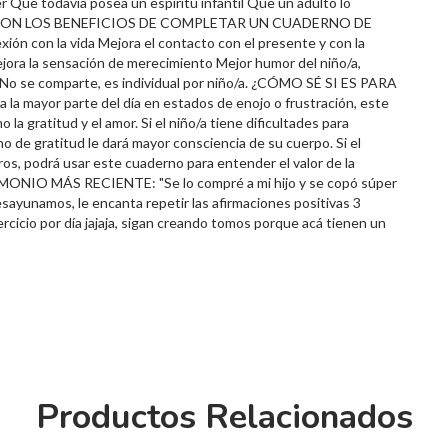
r Que todavía posea un espíritu infantil Que un adulto lo
LES SON LOS BENEFICIOS DE COMPLETAR UN CUADERNO DE
con la vida Mejora el contacto con el presente y con la
ora la sensación de merecimiento Mejor humor del niño/a,
s No se comparte, es individual por niño/a. ¿CÓMO SÉ SI ES PARA
 mayor parte del día en estados de enojo o frustración, este
a gratitud y el amor. Si el niño/a tiene dificultades para
 de gratitud le dará mayor consciencia de su cuerpo. Si el
os, podrá usar este cuaderno para entender el valor de la
TIMONIO MÁS RECIENTE: "Se lo compré a mi hijo y se copó súper
ayunamos, le encanta repetir las afirmaciones positivas 3
cicio por día jajaja, sigan creando tomos porque acá tienen un
Productos Relacionados