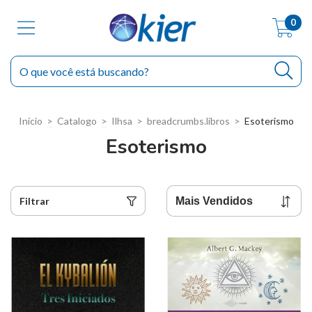
0
Início
>
Catalogo
>
Ilhsa
>
breadcrumbs.libros
>
Esoterismo
Esoterismo
Filtrar