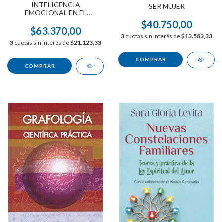
INTELIGENCIA
SER MUJER
EMOCIONAL EN EL
TRABAJO
$40.750,00
$63.370,00
3
cuotas sin interés de
$13.583,33
3
cuotas sin interés de
$21.123,33