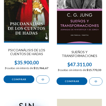
PSICOANÁLISIS DE LOS
SUEÑOS Y
CUENTOS DE HADAS
TRANSFORMACIONES
$35.900,00
$47.311,00
3
cuotas sin interés de
$11.966,67
3
cuotas sin interés de
$15.770,33