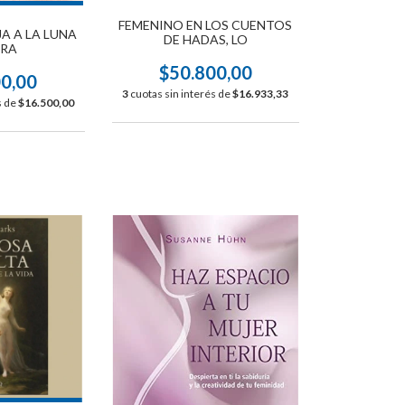
FEMENINO EN LOS CUENTOS
JA A LA LUNA
DE HADAS, LO
RA
$50.800,00
00,00
3
cuotas sin interés de
$16.933,33
s de
$16.500,00