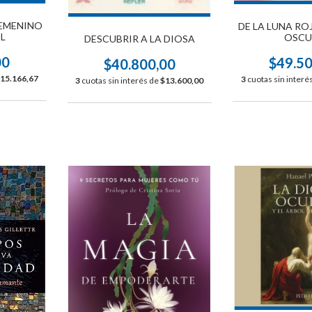
FEMENINO
DE LA LUNA RO
L
OSCU
DESCUBRIR A LA DIOSA
00
$49.5
$40.800,00
15.166,67
3
cuotas sin interé
3
cuotas sin interés de
$13.600,00