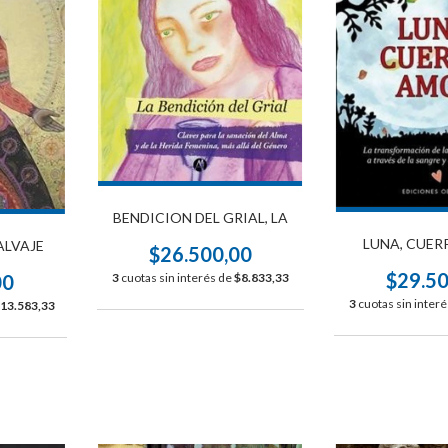
BENDICION DEL GRIAL, LA
LUNA, CUER
ALVAJE
$26.500,00
$29.5
00
3
cuotas sin interés de
$8.833,33
3
cuotas sin inter
13.583,33