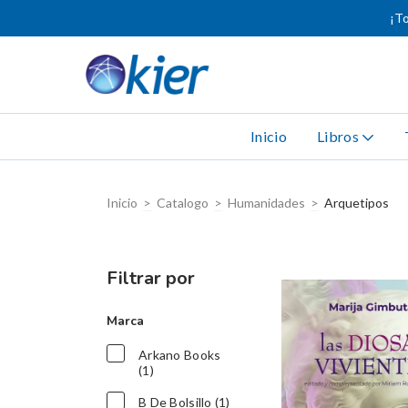
¡To
Inicio
Libros
Inicio
>
Catalogo
>
Humanidades
>
Arquetipos
Filtrar por
Marca
Arkano Books
(1)
B De Bolsillo (1)