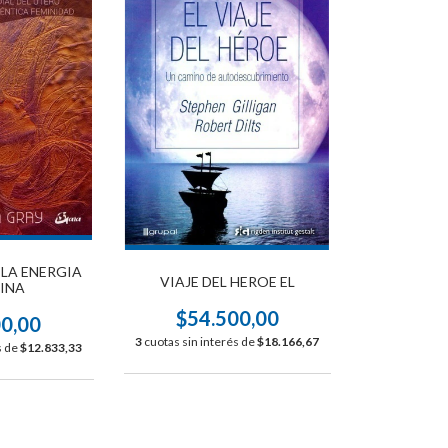
 LA ENERGIA
VIAJE DEL HEROE EL
INA
$54.500,00
00,00
3
cuotas sin interés de
$18.166,67
s de
$12.833,33