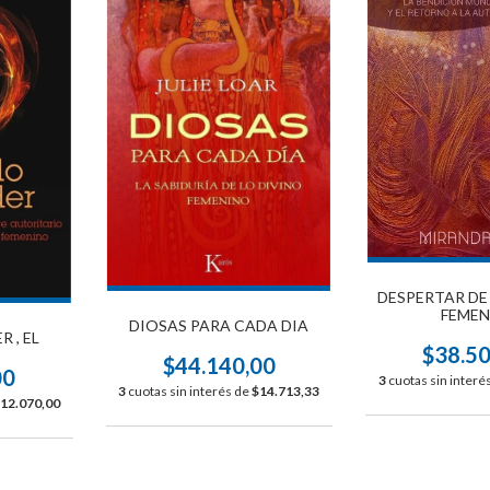
DESPERTAR DE
FEMEN
DIOSAS PARA CADA DIA
 , EL
$38.5
$44.140,00
00
3
cuotas sin interé
3
cuotas sin interés de
$14.713,33
12.070,00