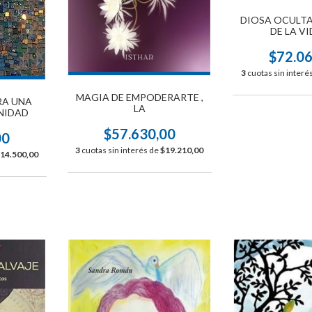
DIOSA OCULTA
DE LA VI
$72.0
3
cuotas sin interé
MAGIA DE EMPODERARTE ,
RA UNA
LA
NIDAD
$57.630,00
00
3
cuotas sin interés de
$19.210,00
14.500,00