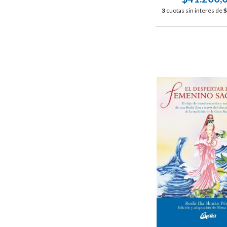
3
cuotas sin interés de
$