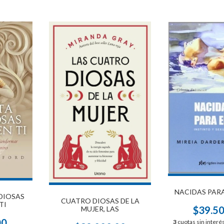
NACIDAS PARA
 DIOSAS
CUATRO DIOSAS DE LA
TI
$39.5
MUJER, LAS
00
3
cuotas sin interé