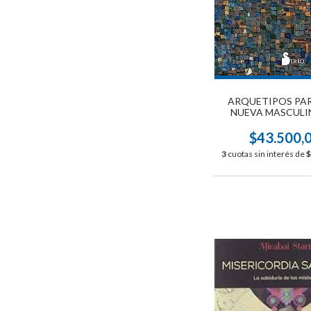
ARQUETIPOS PA
NUEVA MASCULI
$43.500,
3
cuotas sin interés de
$