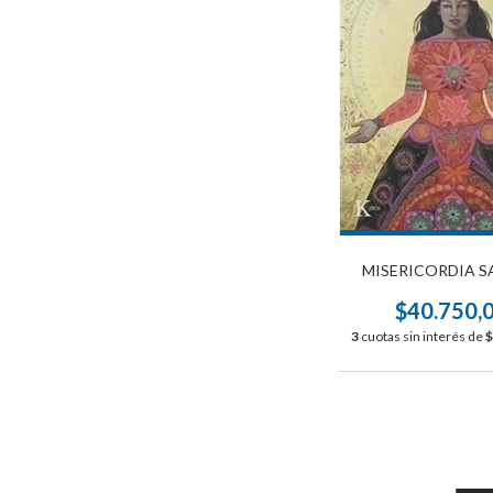
MISERICORDIA S
$40.750,
3
cuotas sin interés de
$