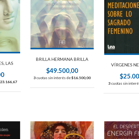
BRILLA HERMANA BRILLA
S, LAS
VÍRGENES NE
$49.500,00
00
$25.0
3
cuotas sin interés de
$16.500,00
23.166,67
3
cuotas sin inter