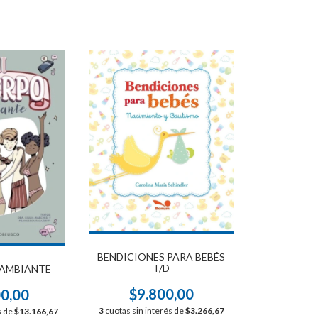
BENDICIONES PARA BEBÉS
T/D
CAMBIANTE
$9.800,00
00,00
3
cuotas sin interés de
$3.266,67
s de
$13.166,67