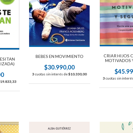
CRIAR HIJOS 
BEBES EN MOVIMIENTO
CESITAN
MOTIVADOS 
IZADA)
$30.990,00
$45.9
00
3
cuotas sin interés de
$10.330,00
3
cuotas sin interé
19.833,33