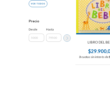
VER TODOS
Precio
Desde
Hasta
LIBRO DEL B
$29.900,
3
cuotas sin interés de