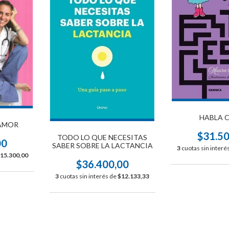
HABLA 
AMOR
$31.5
TODO LO QUE NECESITAS
00
SABER SOBRE LA LACTANCIA
3
cuotas sin interé
15.300,00
$36.400,00
3
cuotas sin interés de
$12.133,33