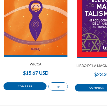
WICCA
LIBRO DE LA MAGI
$15.67 USD
$23.3