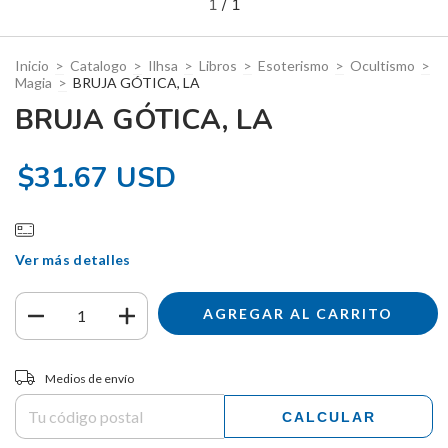
1
/
1
Inicio
>
Catalogo
>
Ilhsa
>
Libros
>
Esoterismo
>
Ocultismo
>
Magia
>
BRUJA GÓTICA, LA
BRUJA GÓTICA, LA
$31.67 USD
Ver más detalles
Entregas para el CP:
CAMBIAR CP
Medios de envío
CALCULAR