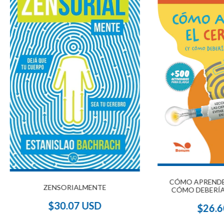
CÓMO APRENDE 
ZENSORIALMENTE
CÓMO DEBERÍA
$30.07 USD
$26.6