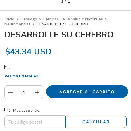
1
/
1
Inicio
>
Catalogo
>
Ciencias De La Salud Y Naturales
>
Neurociencias
>
DESARROLLE SU CEREBRO
DESARROLLE SU CEREBRO
$43.34 USD
Ver más detalles
Entregas para el CP:
CAMBIAR CP
Medios de envío
CALCULAR