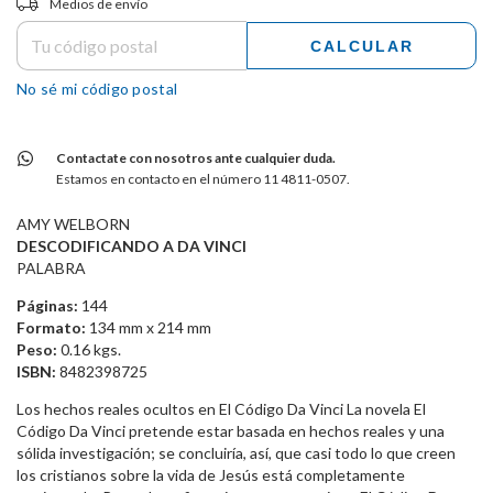
Medios de envío
CALCULAR
No sé mi código postal
Contactate con nosotros ante cualquier duda.
Estamos en contacto en el número 11 4811-0507.
AMY WELBORN
DESCODIFICANDO A DA VINCI
PALABRA
Páginas:
144
Formato:
134 mm x 214 mm
Peso:
0.16 kgs.
ISBN:
8482398725
Los hechos reales ocultos en El Código Da Vinci La novela El
Código Da Vinci pretende estar basada en hechos reales y una
sólida investigación; se concluiría, así, que casi todo lo que creen
los cristianos sobre la vida de Jesús está completamente