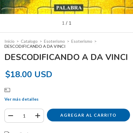
1
/
1
Inicio
>
Catalogo
>
Esoterismo
>
Esoterismo
>
DESCODIFICANDO A DA VINCI
DESCODIFICANDO A DA VINCI
$18.00 USD
Ver más detalles
Entregas para el CP:
CAMBIAR CP