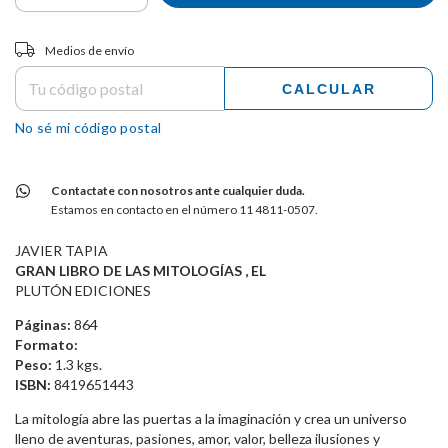
Entregas para el CP:
CAMBIAR CP
Medios de envío
CALCULAR
No sé mi código postal
Contactate con nosotros ante cualquier duda.
Estamos en contacto en el número 11 4811-0507.
JAVIER TAPIA
GRAN LIBRO DE LAS MITOLOGÍAS , EL
PLUTÓN EDICIONES
Páginas:
864
Formato:
Peso:
1.3 kgs.
ISBN:
8419651443
La mitología abre las puertas a la imaginación y crea un universo
lleno de aventuras, pasiones, amor, valor, belleza ilusiones y