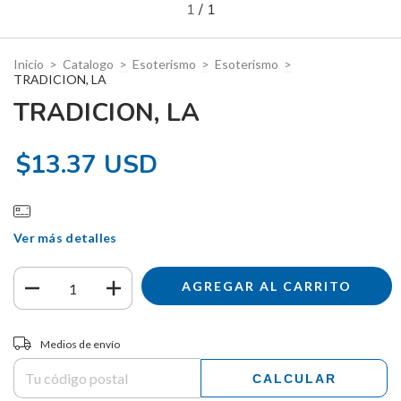
1
/
1
Inicio
>
Catalogo
>
Esoterismo
>
Esoterismo
>
TRADICION, LA
TRADICION, LA
$13.37 USD
Ver más detalles
Entregas para el CP:
CAMBIAR CP
Medios de envío
CALCULAR