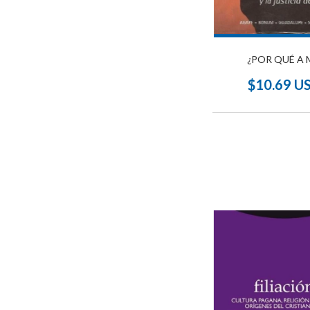
¿POR QUÉ A 
$10.69 U