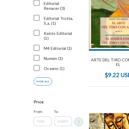
Editorial
Renacer (3)
Editorial Trotta,
S.a. (1)
Kairós Editorial
(1)
M4 Editorial (1)
Numen (1)
ARTE DEL TIRO CO
EL
Oceano (1)
$9.22 US
VIEW ALL
Price
From
To