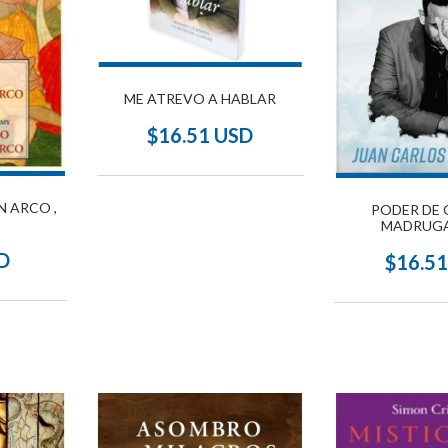
ME ATREVO A HABLAR
$16.51 USD
N ARCO ,
PODER DE 
MADRUGA
D
$16.5