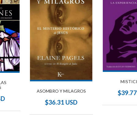
MISTIC
LAS
S
ASOMBRO Y MILAGROS
$39.7
SD
$36.31 USD