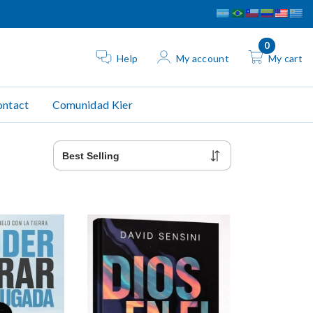
0
Help
My account
My cart
ntact
Comunidad Kier