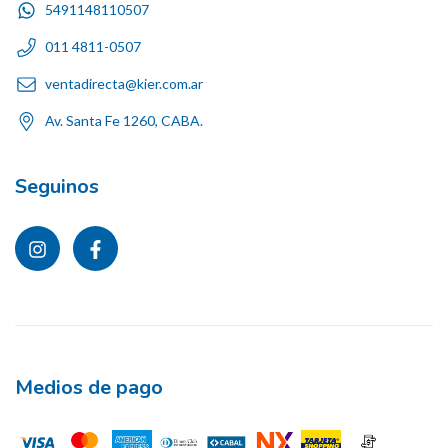
5491148110507
011 4811-0507
ventadirecta@kier.com.ar
Av. Santa Fe 1260, CABA.
Seguinos
Medios de pago