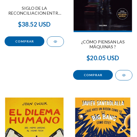
SIGLO DE LA
RECONCILIACION ENTRE
CIENCIA Y
ESPIRITUALIDAD , EL
$38.52 USD
¿CÓMO PIENSAN LAS
MÁQUINAS ?
$20.05 USD