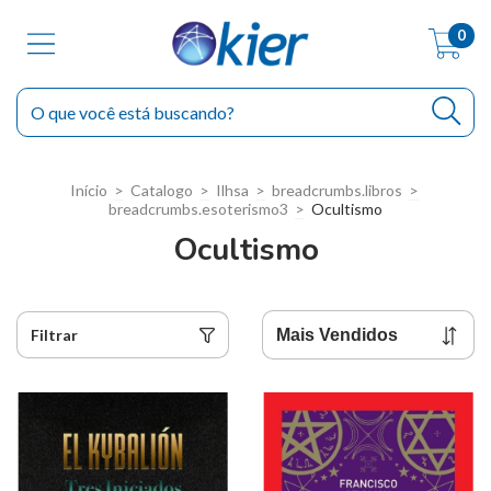
0
Início
>
Catalogo
>
Ilhsa
>
breadcrumbs.libros
>
breadcrumbs.esoterismo3
>
Ocultismo
Ocultismo
Filtrar