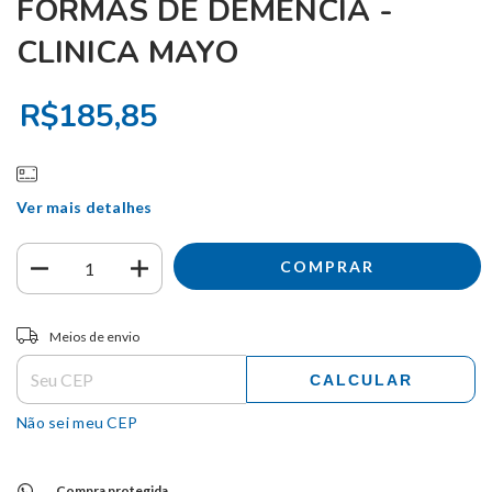
FORMAS DE DEMENCIA -
CLINICA MAYO
R$185,85
Ver mais detalhes
Entregas para o CEP:
ALTERAR CEP
Meios de envio
CALCULAR
Não sei meu CEP
Compra protegida