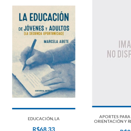
APORTES PARA 
EDUCACIÓN, LA
ORIENTACIÓN Y R
EL SIG
R$68,33