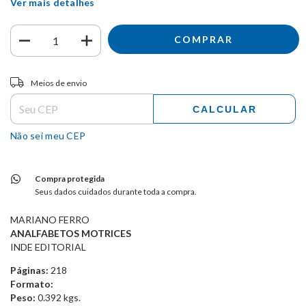
Ver mais detalhes
Entregas para o CEP:
ALTERAR CEP
Meios de envio
CALCULAR
Não sei meu CEP
Compra protegida
Seus dados cuidados durante toda a compra.
MARIANO FERRO
ANALFABETOS MOTRICES
INDE EDITORIAL
Páginas:
218
Formato:
Peso:
0.392 kgs.