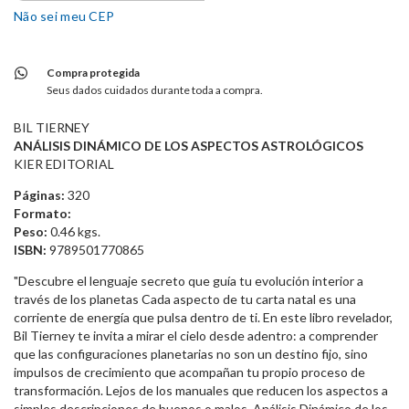
Não sei meu CEP
Compra protegida
Seus dados cuidados durante toda a compra.
BIL TIERNEY
ANÁLISIS DINÁMICO DE LOS ASPECTOS ASTROLÓGICOS
KIER EDITORIAL
Páginas:
320
Formato:
Peso:
0.46 kgs.
ISBN:
9789501770865
"Descubre el lenguaje secreto que guía tu evolución interior a
través de los planetas Cada aspecto de tu carta natal es una
corriente de energía que pulsa dentro de ti. En este libro revelador,
Bil Tierney te invita a mirar el cielo desde adentro: a comprender
que las configuraciones planetarias no son un destino fijo, sino
impulsos de crecimiento que acompañan tu propio proceso de
transformación. Lejos de los manuales que reducen los aspectos a
simples descripciones de buenos o malos, Análisis Dinámico de los