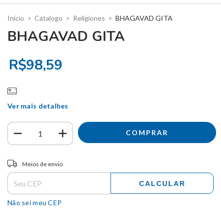
Início
>
Catalogo
>
Religiones
>
BHAGAVAD GITA
BHAGAVAD GITA
R$98,59
Ver mais detalhes
Entregas para o CEP:
ALTERAR CEP
Meios de envio
CALCULAR
Não sei meu CEP