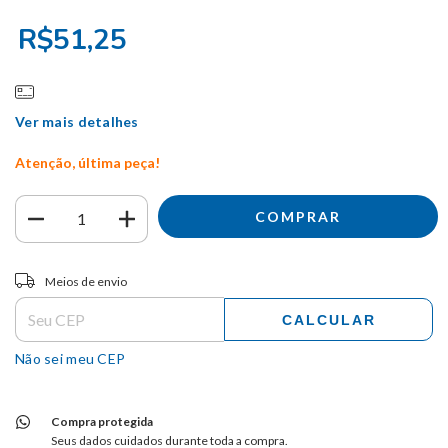
R$51,25
Ver mais detalhes
Atenção, última peça!
Entregas para o CEP:
ALTERAR CEP
Meios de envio
CALCULAR
Não sei meu CEP
Compra protegida
Seus dados cuidados durante toda a compra.