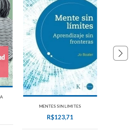
PRACTICA R
LA
Y
MENTES SIN LIMITES
R$123,71