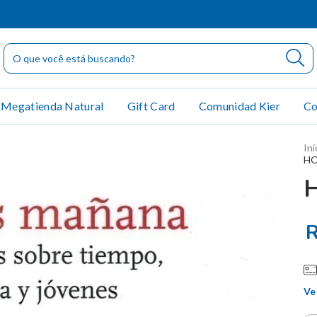
Megatienda Natural
Gift Card
Comunidad Kier
Co
Iní
HO
R
Ve