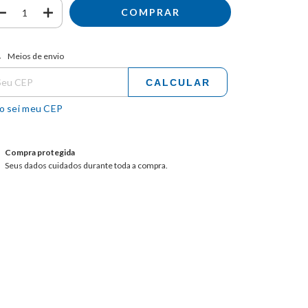
tregas para o CEP:
ALTERAR CEP
Meios de envio
CALCULAR
o sei meu CEP
Compra protegida
Seus dados cuidados durante toda a compra.