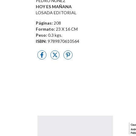
PEDRO NUÑEZ
HOY ES MAÑANA
LOSADA EDITORIAL
Páginas:
208
Formato:
23 X 16 CM
Peso:
0.3 kgs.
ISBN:
9789870610564