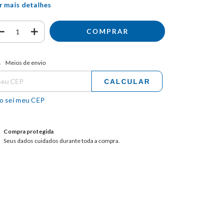
r mais detalhes
tregas para o CEP:
ALTERAR CEP
Meios de envio
CALCULAR
o sei meu CEP
Compra protegida
Seus dados cuidados durante toda a compra.