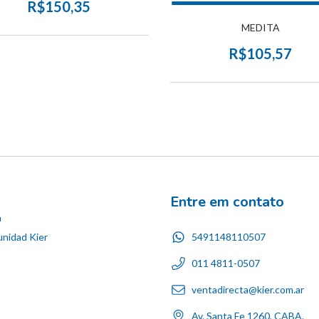
R$150,35
MEDITA
R$105,57
Entre em contato
n
5491148110507
nidad Kier
011 4811-0507
ventadirecta@kier.com.ar
Av. Santa Fe 1260, CABA.