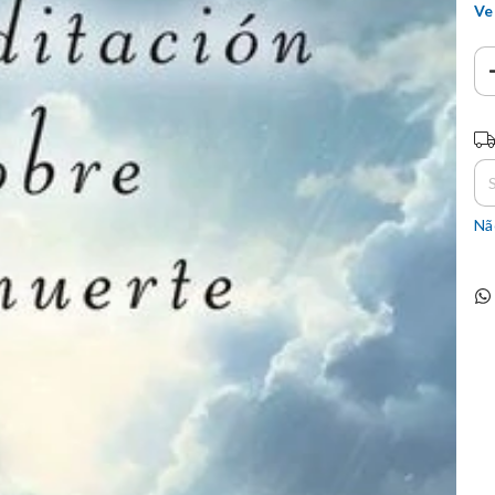
Ve
En
Nã