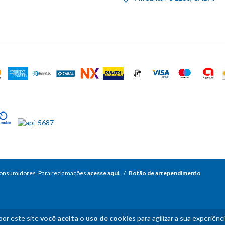
consumidores. Para reclamações
acesse aqui.
/
Botão de arrependimento
por este site
você aceita o uso de cookies
para agilizar a sua experiênc