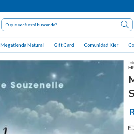
Megatienda Natural
Gift Card
Comunidad Kier
Co
Iní
ME
R