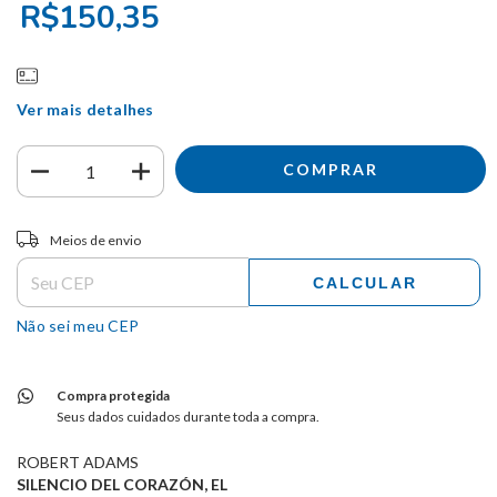
R$150,35
Ver mais detalhes
Entregas para o CEP:
ALTERAR CEP
Meios de envio
CALCULAR
Não sei meu CEP
Compra protegida
Seus dados cuidados durante toda a compra.
ROBERT ADAMS
SILENCIO DEL CORAZÓN, EL