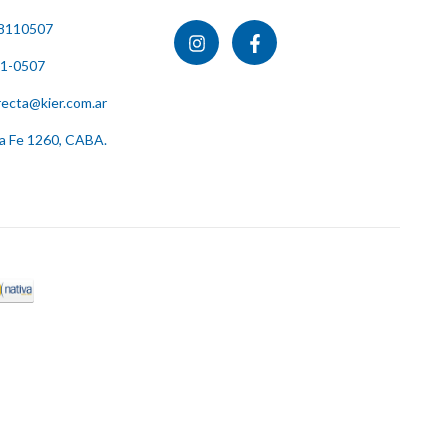
8110507
11-0507
recta@kier.com.ar
ta Fe 1260, CABA.