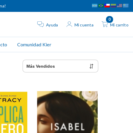
ina!
0
Ayuda
Mi cuenta
Mi carrito
cto
Comunidad Kier