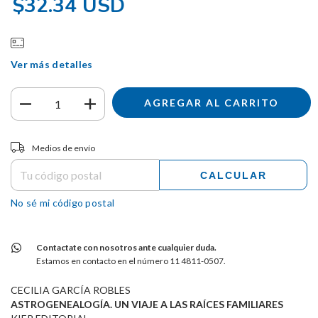
$32.34 USD
Ver más detalles
Entregas para el CP:
CAMBIAR CP
Medios de envío
CALCULAR
No sé mi código postal
Contactate con nosotros ante cualquier duda.
Estamos en contacto en el número 11 4811-0507.
CECILIA GARCÍA ROBLES
ASTROGENEALOGÍA. UN VIAJE A LAS RAÍCES FAMILIARES