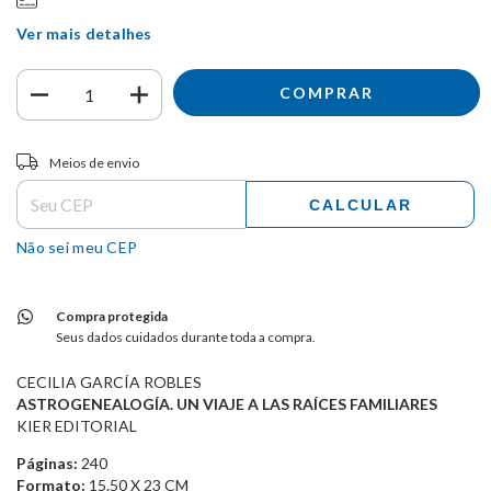
Ver mais detalhes
Entregas para o CEP:
ALTERAR CEP
Meios de envio
CALCULAR
Não sei meu CEP
Compra protegida
Seus dados cuidados durante toda a compra.
CECILIA GARCÍA ROBLES
ASTROGENEALOGÍA. UN VIAJE A LAS RAÍCES FAMILIARES
KIER EDITORIAL
Páginas:
240
Formato:
15.50 X 23 CM