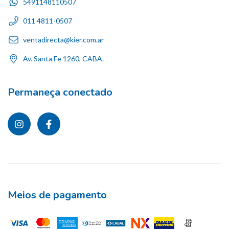
5491148110507
011 4811-0507
ventadirecta@kier.com.ar
Av. Santa Fe 1260, CABA.
Permaneça conectado
Meios de pagamento