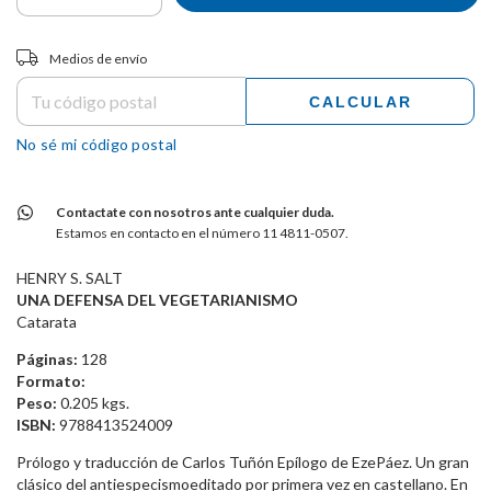
Entregas para el CP:
CAMBIAR CP
Medios de envío
CALCULAR
No sé mi código postal
Contactate con nosotros ante cualquier duda.
Estamos en contacto en el número 11 4811-0507.
HENRY S. SALT
UNA DEFENSA DEL VEGETARIANISMO
Catarata
Páginas:
128
Formato:
Peso:
0.205 kgs.
ISBN:
9788413524009
Prólogo y traducción de Carlos Tuñón Epílogo de EzePáez. Un gran
clásico del antiespecismoeditado por primera vez en castellano. En