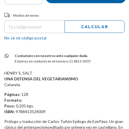
Entregas para el CP:
CAMBIAR CP
Medios de envío
CALCULAR
No sé mi código postal
Contactate con nosotros ante cualquier duda.
Estamos en contacto en el número 11 4811-0507.
HENRY S. SALT
UNA DEFENSA DEL VEGETARIANISMO
Catarata
Páginas:
128
Formato:
Peso:
0.205 kgs.
ISBN:
9788413524009
Prólogo y traducción de Carlos Tuñón Epílogo de EzePáez. Un gran
clásico del antiespecismoeditado por primera vez en castellano. En