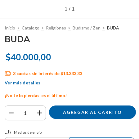
1
/
1
Inicio
>
Catalogo
>
Religiones
>
Budismo / Zen
>
BUDA
BUDA
$40.000,00
3
cuotas sin interés de
$13.333,33
Ver más detalles
¡No te lo pierdas, es el último!
Entregas para el CP:
CAMBIAR CP
Medios de envío