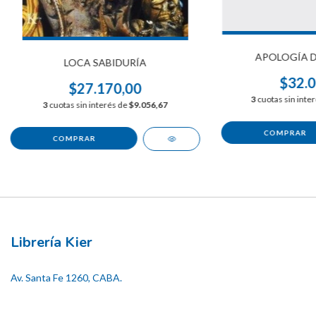
APOLOGÍA D
LOCA SABIDURÍA
$32.0
$27.170,00
3
cuotas sin inte
3
cuotas sin interés de
$9.056,67
Librería Kier
Av. Santa Fe 1260, CABA.