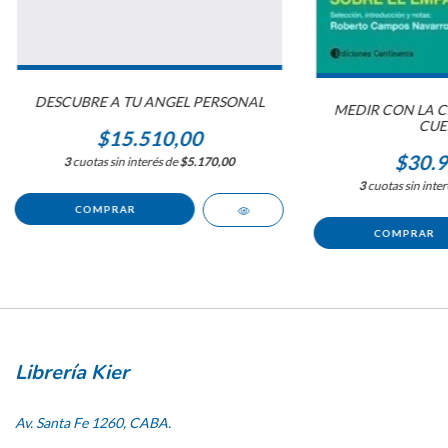
DESCUBRE A TU ANGEL PERSONAL
MEDIR CON LA CI
CUE
$15.510,00
$30.9
3
cuotas sin interés de
$5.170,00
3
cuotas sin inte
Librería Kier
Av. Santa Fe 1260, CABA.