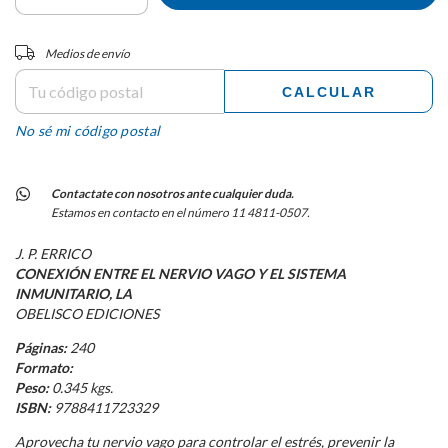
Entregas para el CP:
CAMBIAR CP
Medios de envío
CALCULAR
No sé mi código postal
Contactate con nosotros ante cualquier duda.
Estamos en contacto en el número 11 4811-0507.
J. P. ERRICO
CONEXIÓN ENTRE EL NERVIO VAGO Y EL SISTEMA
INMUNITARIO, LA
OBELISCO EDICIONES
Páginas:
240
Formato:
Peso:
0.345 kgs.
ISBN:
9788411723329
Aprovecha tu nervio vago para controlar el estrés, prevenir la