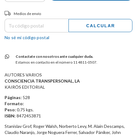
Entregas para el CP:
CAMBIAR CP
Medios de envío
CALCULAR
No sé mi código postal
Contactate con nosotros ante cualquier duda.
Estamos en contacto en el número 11 4811-0507.
AUTORES VARIOS
CONSCIENCIA TRANSPERSONAL, LA
KAIRÓS EDITORIAL
Páginas:
528
Formato:
Peso:
0.75 kgs.
ISBN:
8472453871
Stanislav Grof, Roger Walsh, Norberto Levy, M. Alain Descamps,
Claudio Naranjo, Jorge Noguera Ferrer, Salvador Pániker, John