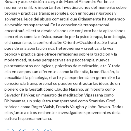
Rowan y otrosEdición a cargo de Manuel AlmendroPor fin se
reunen en un libro importantes investigaciones del momento sobre
teorías y prácticas transpersonales, con enfoques rigurosos y
solventes, lejos del abuso comercial que últimamente ha generado
el vocablo transpersonal .En La consciencia transpersonal
encontrará el lector desde visiones de conjunto hasta aplicaciones
concretas como la música, pasando por la psicoterapia, la ontología,
el chamanismo, la confrontación Oriente/Occidente... Se trata
pues de una aportación rica, heterogénea y creativa, a la vez
teórica y práctica que ofrece reflexiones sobre la tradición y la
modernidad, nuevas perspectivas en psicoterapia, nuevos
planteamientos ecológicos, prácticas de meditación, etc. Y todo
ello en campos tan diferentes como la filosofía, la meditación, la
sexualidad, la piscología, el arte y la experiencia en general.En La
consciencia transpersonal se pueden contrastar las ideas de un
pionero de la Gestalt como Claudio Naranjo, un filósofo como
Salvador Pániker, un maestro de meditación Vipassana como
Dhiravamsa, un psiquiatra transpersonal como Stanislav Grof,
teóricos como Roger Walsh, Francis Vaughn y John Rowan. Todos
ellos junto a otros eminentes investigadores provenientes de la
cultura hispanoamericana.