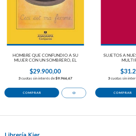
HOMBRE QUE CONFUNDIO A SU
SUJETOS A NUE
MUJER CON UN SOMBRERO, EL
MULTIP
$29.900,00
$31.2
3
cuotas sin interés de
$9.966,67
3
cuotas sin inte
Librería Kier