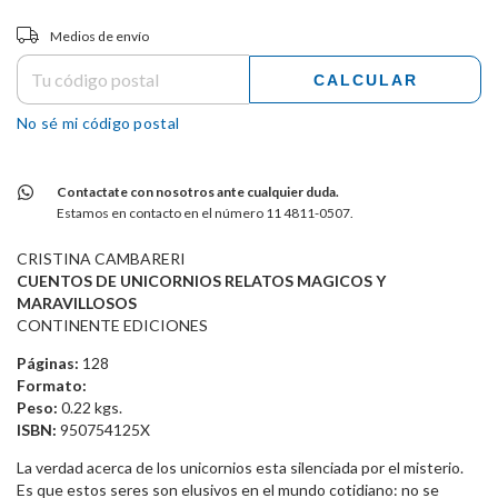
Entregas para el CP:
CAMBIAR CP
Medios de envío
CALCULAR
No sé mi código postal
Contactate con nosotros ante cualquier duda.
Estamos en contacto en el número 11 4811-0507.
CRISTINA CAMBARERI
CUENTOS DE UNICORNIOS RELATOS MAGICOS Y
MARAVILLOSOS
CONTINENTE EDICIONES
Páginas:
128
Formato:
Peso:
0.22 kgs.
ISBN:
950754125X
La verdad acerca de los unicornios esta silenciada por el misterio.
Es que estos seres son elusivos en el mundo cotidiano: no se