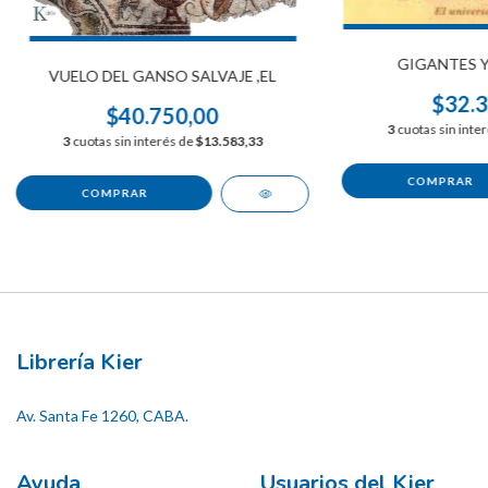
GIGANTES 
VUELO DEL GANSO SALVAJE ,EL
$32.3
$40.750,00
3
cuotas sin inte
3
cuotas sin interés de
$13.583,33
Librería Kier
Av. Santa Fe 1260, CABA.
Ayuda
Usuarios del Kier