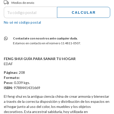
Entregas para el CP:
CAMBIAR CP
Medios de envío
CALCULAR
No sé mi código postal
Contactate con nosotros ante cualquier duda.
Estamos en contacto en el número 11 4811-0507.
FENG SHUI GUÍA PARA SANAR TU HOGAR
EDAF
Páginas:
208
Formato:
Peso:
0.339 kgs.
ISBN:
9788441431669
El feng shui es la antigua ciencia china de crear armonía y bienestar
a través de la correcta disposición y distribución de los espacios en
el hogar junto al uso del color, los muebles y los objetos
decorativos. Esta ancestral sabiduría, hoy utilizada en