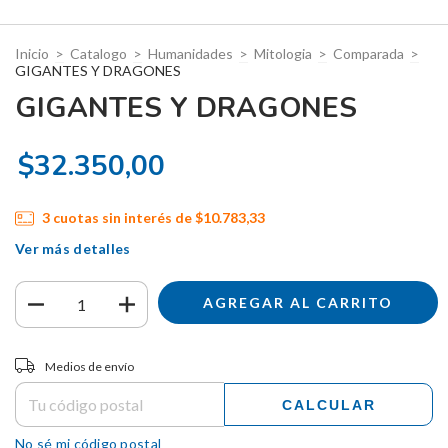
Inicio
>
Catalogo
>
Humanidades
>
Mitologia
>
Comparada
>
GIGANTES Y DRAGONES
GIGANTES Y DRAGONES
$32.350,00
3
cuotas sin interés de
$10.783,33
Ver más detalles
Entregas para el CP:
CAMBIAR CP
Medios de envío
CALCULAR
No sé mi código postal