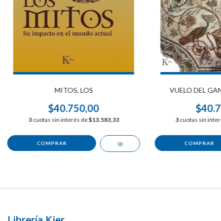
MITOS, LOS
VUELO DEL GAN
$40.750,00
$40.7
3
cuotas sin interés de
$13.583,33
3
cuotas sin inte
Librería Kier