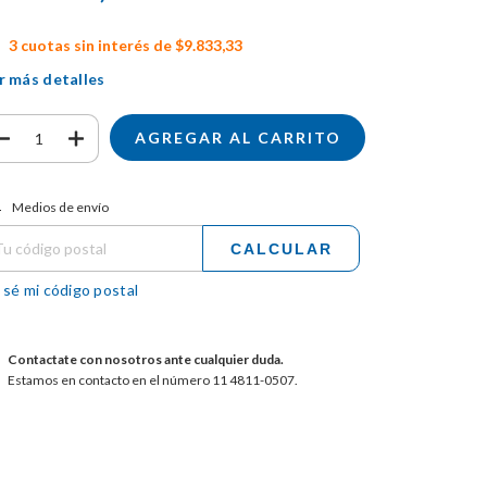
3
cuotas sin interés de
$9.833,33
r más detalles
tregas para el CP:
CAMBIAR CP
Medios de envío
CALCULAR
 sé mi código postal
Contactate con nosotros ante cualquier duda.
Estamos en contacto en el número 11 4811-0507.