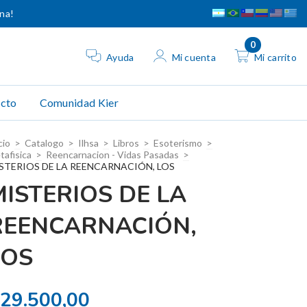
ina!
0
Ayuda
Mi cuenta
Mi carrito
cto
Comunidad Kier
cio
>
Catalogo
>
Ilhsa
>
Libros
>
Esoterismo
>
tafisica
>
Reencarnacion - Vidas Pasadas
>
STERIOS DE LA REENCARNACIÓN, LOS
MISTERIOS DE LA
REENCARNACIÓN,
LOS
29.500,00