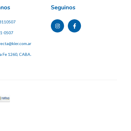
ános
Seguinos
8110507
11-0507
recta@kier.com.ar
ta Fe 1260, CABA.