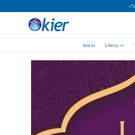
¡To
Inicio
Libros