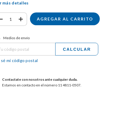
r más detalles
tregas para el CP:
CAMBIAR CP
Medios de envío
CALCULAR
 sé mi código postal
Contactate con nosotros ante cualquier duda.
Estamos en contacto en el número 11 4811-0507.