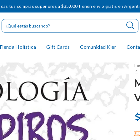
das tus compras superiores a $35.000 tienen envío gratis en Argent
Tienda Holística
Gift Cards
Comunidad Kier
Conta
Ini
>
$