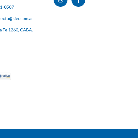
11-0507
recta@kier.com.ar
ta Fe 1260, CABA.