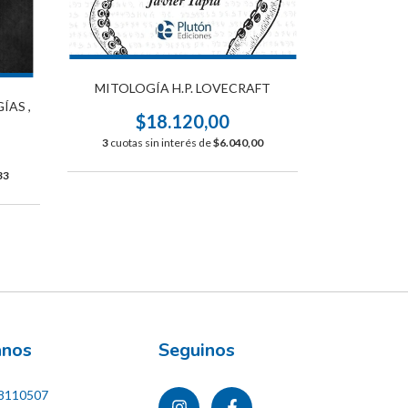
MITOLOGÍA H.P. LOVECRAFT
MITO
ÍAS ,
$18.120,00
$
3
cuotas sin interés de
$6.040,00
3
cuotas s
33
ános
Seguinos
8110507