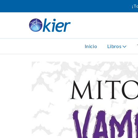
¡To
Inicio
Libros