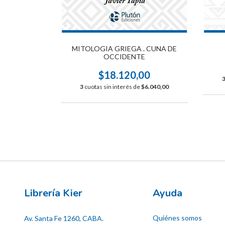
KINGA
MITOLOGIA GRIEGA . CUNA DE
OCCIDENTE
00
$18.120,00
$6.040,00
3
cuotas sin interés de
$6.040,00
Librería Kier
Ayuda
Quiénes somos
Av. Santa Fe 1260, CABA.