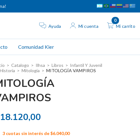
ina!
0
Ayuda
Mi cuenta
Mi carrito
cto
Comunidad Kier
cio
>
Catalogo
>
Ilhsa
>
Libros
>
Infantil Y Juvenil
Historia
>
Mitologia
>
MITOLOGÍA VAMPIROS
MITOLOGÍA
VAMPIROS
18.120,00
3
cuotas sin interés de
$6.040,00