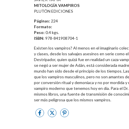
MITOLOGÍA VAMPIROS
PLUTÓN EDICIONES
Páginas:
224
Formato:
Peso:
0.4 kgs.
ISBN:
978-841908704-1
Existen los vampiros? Al menos en el imaginario colect
y clases, desde los salvajes asesinos en serie como e
Destripador, quien quizá fue en realidad un caza vampir
se negó a ser mujer de Adán, está considerada madre 
mundo han sido desde el principio de los tiempos. 
que los vampiros masculinos, pero no son amantes de
por conversión ritual y demoniaca y no por mordida y 
vampiro moderno que tenemos hoy en día. Para el Dr. J
mismos libros, una fuente de transmisión de conocim
ser más peligrosa que los mismos vampiros.