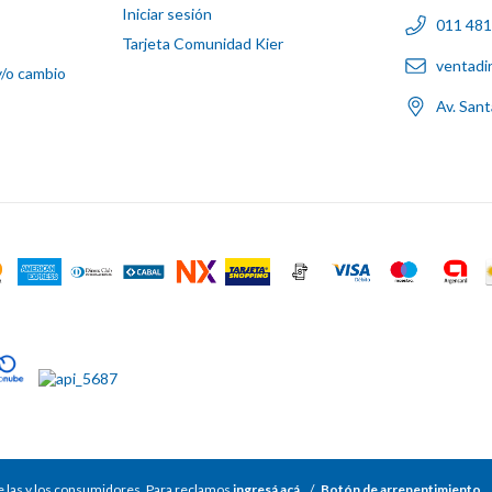
Iniciar sesión
011 48
Tarjeta Comunidad Kier
ventadi
y/o cambio
Av. San
 las y los consumidores. Para reclamos
ingresá acá.
/
Botón de arrepentimiento