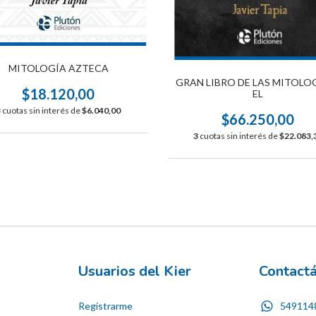
MITOLOGÍA AZTECA
GRAN LIBRO DE LAS MITOLOG
$18.120,00
EL
3
cuotas sin interés de
$6.040,00
$66.250,00
3
cuotas sin interés de
$22.083,
Usuarios del Kier
Contact
Registrarme
549114