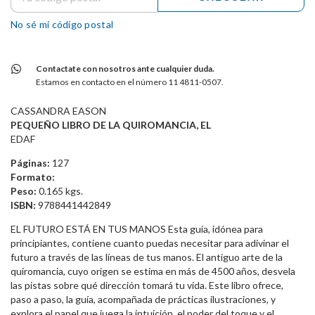
No sé mi código postal
Contactate con nosotros ante cualquier duda.
Estamos en contacto en el número 11 4811-0507.
CASSANDRA EASON
PEQUEÑO LIBRO DE LA QUIROMANCIA, EL
EDAF
Páginas:
127
Formato:
Peso:
0.165 kgs.
ISBN:
9788441442849
EL FUTURO ESTÁ EN TUS MANOS Esta guía, idónea para
principiantes, contiene cuanto puedas necesitar para adivinar el
futuro a través de las líneas de tus manos. El antiguo arte de la
quiromancia, cuyo origen se estima en más de 4500 años, desvela
las pistas sobre qué dirección tomará tu vida. Este libro ofrece,
paso a paso, la guía, acompañada de prácticas ilustraciones, y
explora el papel que juega la intuición, el poder del toque y el