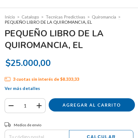
Inicio
>
Catalogo
>
Tecnicas Predictivas
>
Quiromancia
>
PEQUEÑO LIBRO DE LA QUIROMANCIA, EL
PEQUEÑO LIBRO DE LA
QUIROMANCIA, EL
$25.000,00
3
cuotas sin interés de
$8.333,33
Ver más detalles
Entregas para el CP:
CAMBIAR CP
Medios de envío
CALCULAR