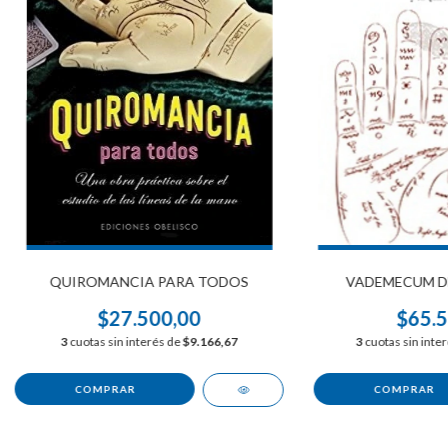
QUIROMANCIA PARA TODOS
VADEMECUM D
$27.500,00
$65.5
3
cuotas sin interés de
$9.166,67
3
cuotas sin inte