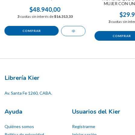
MUJER CON UN
$48.940,00
$29.9
3
cuotas sin interés de
$16.313,33
3
cuotas sin int
Librería Kier
Av. Santa Fe 1260, CABA.
Ayuda
Usuarios del Kier
Quiénes somos
Registrarme
Política de privacidad
Iniciar sesión