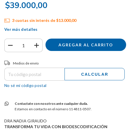
$39.000,00
3
cuotas sin interés de
$13.000,00
Ver más detalles
Entregas para el CP:
CAMBIAR CP
Medios de envío
CALCULAR
No sé mi código postal
Contactate con nosotros ante cualquier duda.
Estamos en contacto en el número 11 4811-0507.
DRA NADIA GIRAUDO
TRANSFORMA TU VIDA CON BIODESCODIFICACIÓN