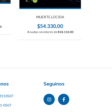
MUERTE LÚCIDA
$54.330,00
0
3
cuotas sin interés de
$18.110,00
ános
Seguinos
8110507
11-0507