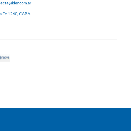
recta@kier.com.ar
ta Fe 1260, CABA.