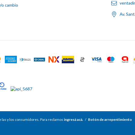
ventadi
y/o cambio
Av. San
 las y los consumidores. Para reclamos
ingresá acá.
/
Botón de arrepentimiento