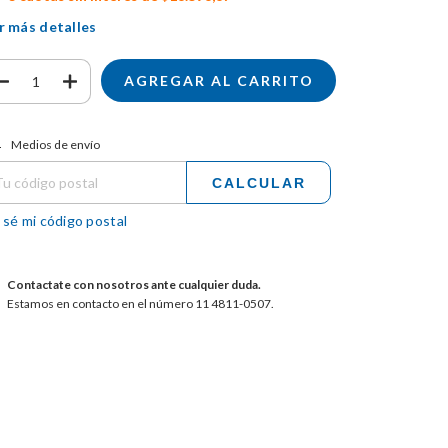
r más detalles
tregas para el CP:
CAMBIAR CP
Medios de envío
CALCULAR
 sé mi código postal
Contactate con nosotros ante cualquier duda.
Estamos en contacto en el número 11 4811-0507.