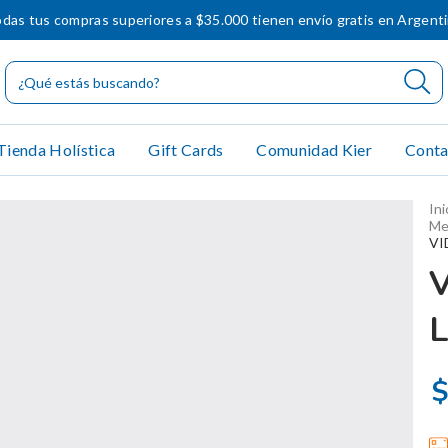
das tus compras superiores a $35.000 tienen envío gratis en Argent
Tienda Holística
Gift Cards
Comunidad Kier
Conta
Ini
Me
VI
$