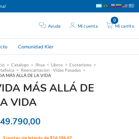
ina!
0
Ayuda
Mi cuenta
Mi carrito
cto
Comunidad Kier
cio
>
Catalogo
>
Ilhsa
>
Libros
>
Esoterismo
>
tafisica
>
Reencarnacion - Vidas Pasadas
>
DA MÁS ALLÁ DE LA VIDA
VIDA MÁS ALLÁ DE
LA VIDA
49.790,00
3
cuotas sin interés de
$16.596,67