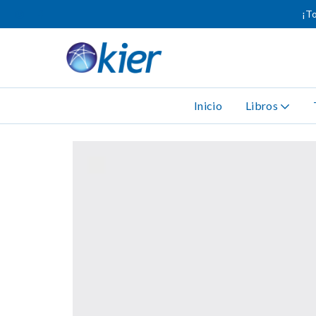
¡To
Inicio
Libros