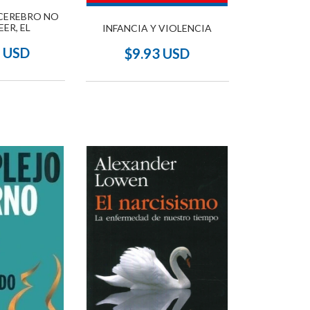
 CEREBRO NO
EER, EL
INFANCIA Y VIOLENCIA
7 USD
$9.93 USD