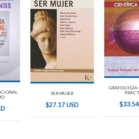
GRAFOLOGÍA 
OCIONAL
PRÁCT
SER MUJER
JO
$33.5
$27.17 USD
SD