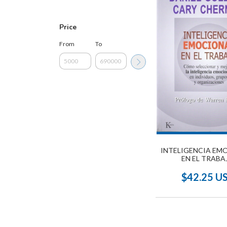
Price
From
To
INTELIGENCIA EM
EN EL TRABA
$42.25 U