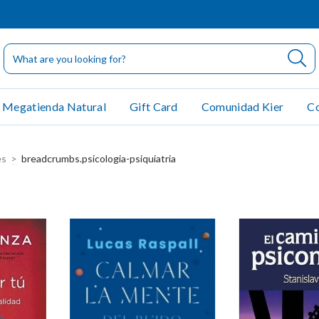
Megatienda Natural
Gift Card
Comunidad Kier
Co
es
>
breadcrumbs.psicologia-psiquiatria