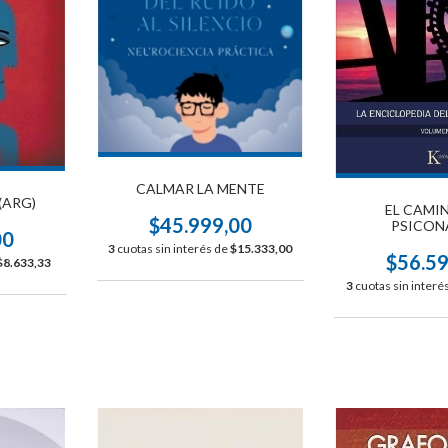
CALMAR LA MENTE
(ARG)
EL CAMI
$45.999,00
PSICON
00
3
cuotas sin interés de
$15.333,00
$56.5
$8.633,33
3
cuotas sin interé