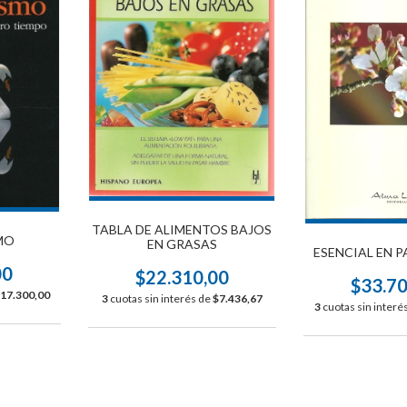
TABLA DE ALIMENTOS BAJOS
MO
EN GRASAS
ESENCIAL EN P
00
$22.310,00
$33.7
17.300,00
3
cuotas sin interés de
$7.436,67
3
cuotas sin interé