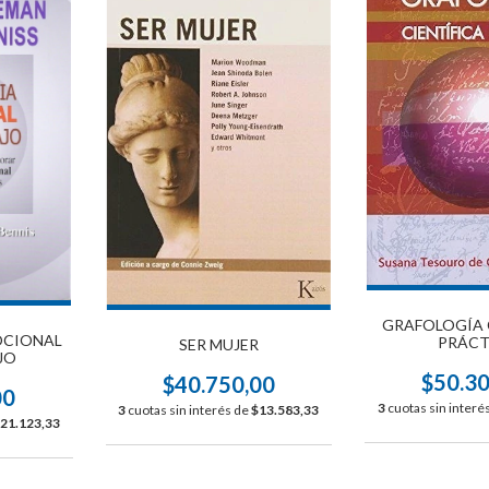
GRAFOLOGÍA 
OCIONAL
PRÁCT
SER MUJER
JO
$50.3
$40.750,00
00
3
cuotas sin interé
3
cuotas sin interés de
$13.583,33
21.123,33