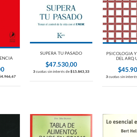
SUPERA TU PASADO
PSICOLOGIA Y
LENCIA
DEL ARQ 
$47.530,00
00
$45.9
3
cuotas sin interés de
$15.843,33
$4.966,67
3
cuotas sin interé