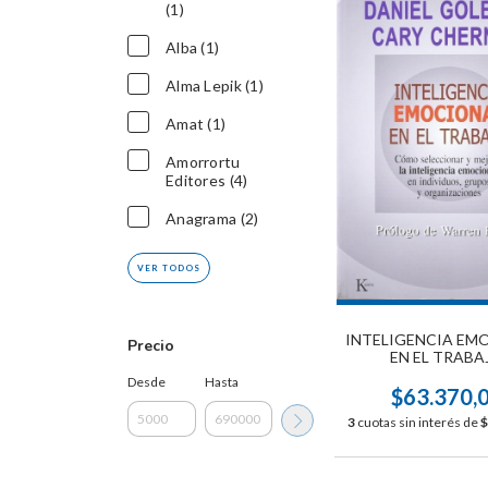
(1)
Alba (1)
Alma Lepik (1)
Amat (1)
Amorrortu
Editores (4)
Anagrama (2)
VER TODOS
INTELIGENCIA EM
Precio
EN EL TRABA
Desde
Hasta
$63.370,
3
cuotas sin interés de
$