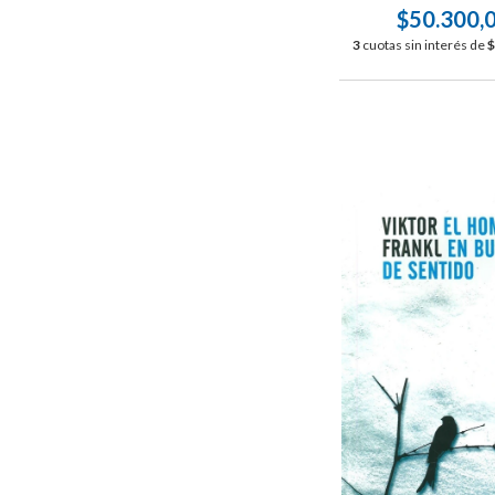
$50.300,
3
cuotas sin interés de
$