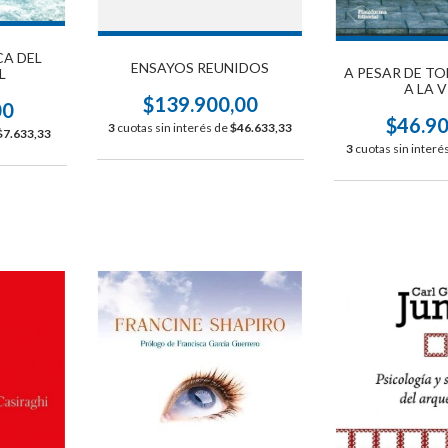
CA DEL
ENSAYOS REUNIDOS
A PESAR DE TO
L
A LA 
$139.900,00
00
$46.9
3
cuotas sin interés de
$46.633,33
$7.633,33
3
cuotas sin interé