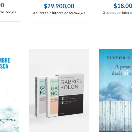
00
$18.0
$29.900,00
16.766,67
3
cuotas sin inter
3
cuotas sin interés de
$9.966,67