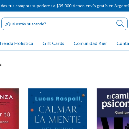
das tus compras superiores a $35.000 tienen envío gratis en Argent
Tienda Holística
Gift Cards
Comunidad Kier
Conta
s