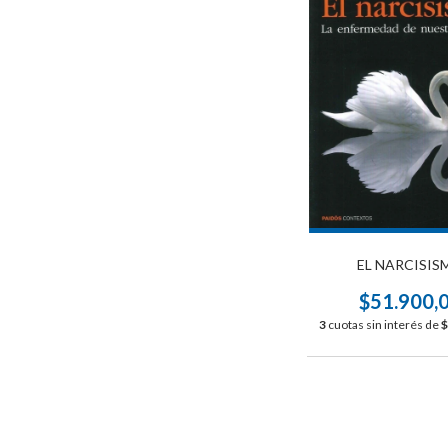
EL NARCISIS
$51.900,
3
cuotas sin interés de
$