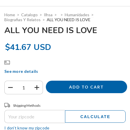
Home
>
Catalogo
>
Ilhsa
>
>
Humanidades
>
Biografias Y Relatos
>
ALL YOU NEED IS LOVE
ALL YOU NEED IS LOVE
$41.67 USD
See more details
Shipping for zipcode:
CHANGE ZIPCODE
Shipping Methods
CALCULATE
I don't know my zipcode