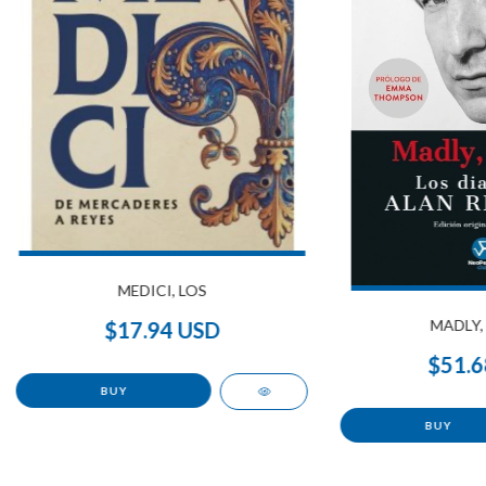
MEDICI, LOS
MADLY,
$17.94 USD
$51.6