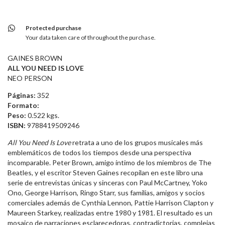
Protected purchase
Your data taken care of throughout the purchase.
GAINES BROWN
ALL YOU NEED IS LOVE
NEO PERSON
Páginas:
352
Formato:
Peso:
0.522 kgs.
ISBN:
9788419509246
All You Need Is Love
retrata a uno de los grupos musicales más
emblemáticos de todos los tiempos desde una perspectiva
incomparable. Peter Brown, amigo íntimo de los miembros de The
Beatles, y el escritor Steven Gaines recopilan en este libro una
serie de entrevistas únicas y sinceras con Paul McCartney, Yoko
Ono, George Harrison, Ringo Starr, sus familias, amigos y socios
comerciales además de Cynthia Lennon, Pattie Harrison Clapton y
Maureen Starkey, realizadas entre 1980 y 1981. El resultado es un
mosaico de narraciones esclarecedoras, contradictorias, complejas